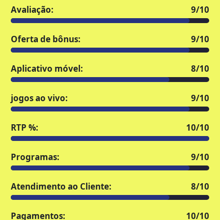
Avaliação:
9/10
Oferta de bônus:
9/10
Aplicativo móvel:
8/10
jogos ao vivo:
9/10
RTP %:
10/10
Programas:
9/10
Atendimento ao Cliente:
8/10
Pagamentos:
10/10