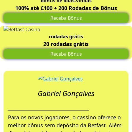
bônus de boas-vindas
100% até £100 + 200 Rodadas de Bônus
Receba Bônus
rodadas grátis
20 rodadas grátis
Receba Bônus
Gabriel Gonçalves
Para os novos jogadores, o cassino oferece o
melhor bônus sem depósito da Betfast. Além