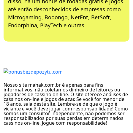
disso, há um bônus de rodadas grátis e jogos
até então desconhecidos de empresas como
Microgaming, Booongo, NetEnt, BetSoft,
Endorphina, PlayTech e outras.
Nosso site mahak.com.br é apenas para fins
informativos, não coletamos dinheiro de leitores ou
jogadores de cassino on-line. O site oferece análises de
cassinos on-line e jogos de azar. Se você for menor de
18 anos, saia deste site. Lembre-se de que o jogo é
viciante e você deve jogar com responsabilidade! Como
somos um consultor independente, não podemos ser
responsabilizados por suas perdas em determinados
cassinos on-line. Jogue com responsabilidade!